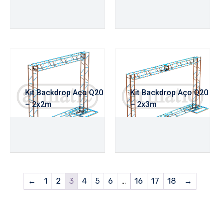
R$
2.385,00
R$
2.555,00
Kit Backdrop Aço Q20
Kit Backdrop Aço Q20
– 2x2m
– 2x3m
R$
2.085,00
R$
2.235,00
←
1
2
3
4
5
6
…
16
17
18
→