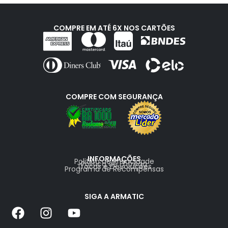
COMPRE EM ATÉ 6X NOS CARTÕES
COMPRE COM SEGURANÇA
INFORMAÇÕES
Politica de Privacidade
Politica de Entrega
Trocas e Devoluções
Programa de Recompensas
SIGA A ARMATIC