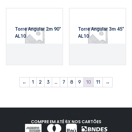
Torre Angular 2m 90°
Torre Angular 3m 45°
AL10
AL10
R$
540,00
R$
740,00
←
1
2
3
…
7
8
9
10
11
→
COMPRE EM ATÉ 6X NOS CARTÕES