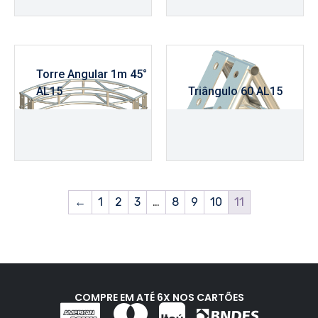
Torre Angular 1m 45°
AL15
Triângulo 60 AL15
R$
360,00
R$
290,00
←
1
2
3
…
8
9
10
11
COMPRE EM ATÉ 6X NOS CARTÕES