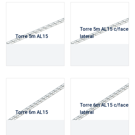
Torre 5m AL15 c/face
Torre 5m AL15
lateral
R$
1.165,00
R$
1.230,00
Torre 6m AL15 c/face
Torre 6m AL15
lateral
R$
1.345,00
R$
1.420,00