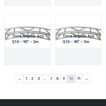
Torre Angular Aço
Torre Angular Aço
Q10 – 90° – 2m
Q10 – 90° – 3m
R$
460,00
R$
680,00
←
1
2
3
…
7
8
9
10
11
→