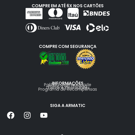
COMPRE EM ATÉ 6X NOS CARTÕES
COMPRE COM SEGURANÇA
INFORMAÇÕES
Politica de Privacidade
Politica de Entrega
Trocas e Devoluções
Programa de Recompensas
SIGA A ARMATIC