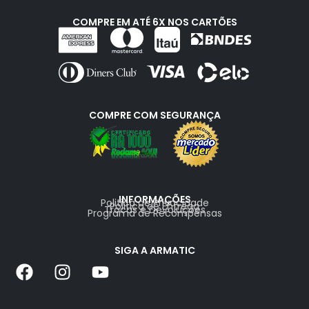
COMPRE EM ATÉ 6X NOS CARTÕES
COMPRE COM SEGURANÇA
INFORMAÇÕES
Politica de Privacidade
Politica de Entrega
Trocas e Devoluções
Programa de Recompensas
SIGA A ARMATIC