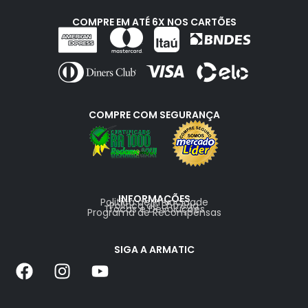
COMPRE EM ATÉ 6X NOS CARTÕES
COMPRE COM SEGURANÇA
INFORMAÇÕES
Politica de Privacidade
Politica de Entrega
Trocas e Devoluções
Programa de Recompensas
SIGA A ARMATIC