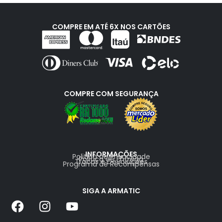
COMPRE EM ATÉ 6X NOS CARTÕES
COMPRE COM SEGURANÇA
INFORMAÇÕES
Politica de Privacidade
Politica de Entrega
Trocas e Devoluções
Programa de Recompensas
SIGA A ARMATIC