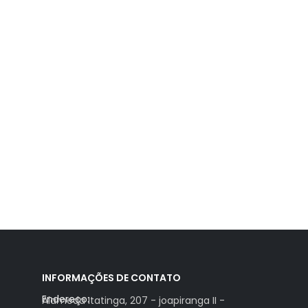
INFORMAÇÕES DE CONTATO
Endereço:
Alameda Itatinga, 207 - joapiranga II -