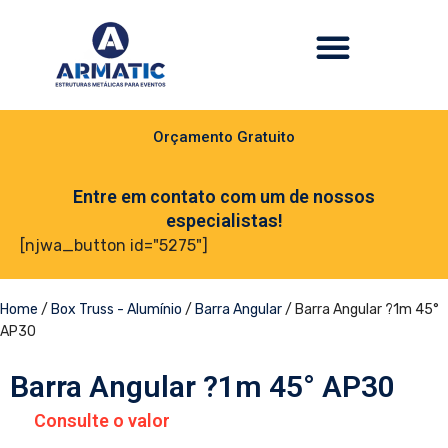
Orçamento Gratuito
Entre em contato com um de nossos
especialistas!
[njwa_button id="5275"]
Home
/
Box Truss - Alumínio
/
Barra Angular
/ Barra Angular ?1m 45°
AP30
Barra Angular ?1m 45° AP30
Consulte o valor