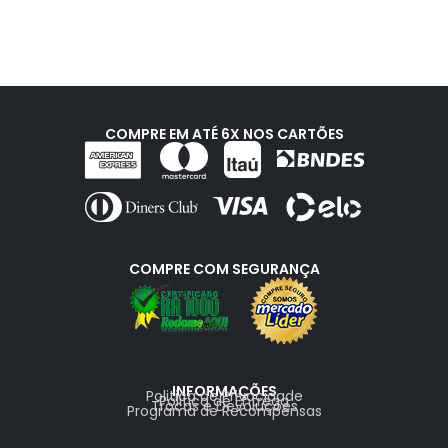
COMPRE EM ATÉ 6X NOS CARTÕES
COMPRE COM SEGURANÇA
INFORMAÇÕES
Politica de Privacidade
Politica de Entrega
Trocas e Devoluções
Programa de Recompensas