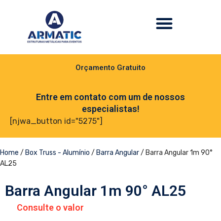
Orçamento Gratuito
Entre em contato com um de nossos
especialistas!
[njwa_button id="5275"]
Home
/
Box Truss - Alumínio
/
Barra Angular
/ Barra Angular 1m 90°
AL25
Barra Angular 1m 90° AL25
Consulte o valor