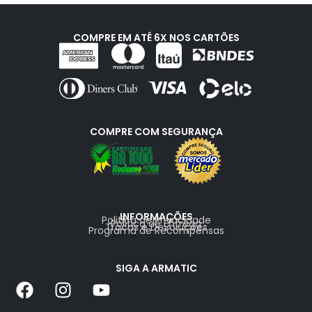
COMPRE EM ATÉ 6X NOS CARTÕES
COMPRE COM SEGURANÇA
INFORMAÇÕES
Politica de Privacidade
Politica de Entrega
Trocas e Devoluções
Programa de Recompensas
SIGA A ARMATIC