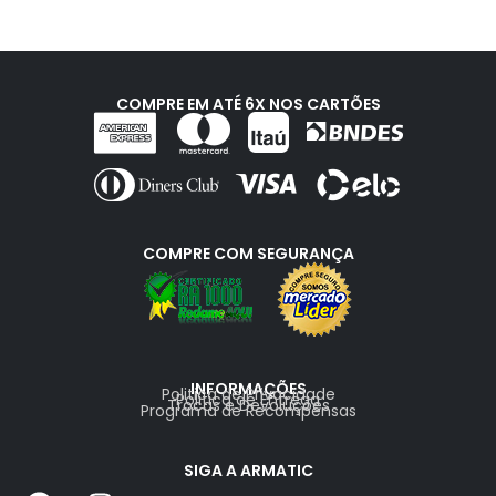
COMPRE EM ATÉ 6X NOS CARTÕES
COMPRE COM SEGURANÇA
INFORMAÇÕES
Politica de Privacidade
Politica de Entrega
Trocas e Devoluções
Programa de Recompensas
SIGA A ARMATIC