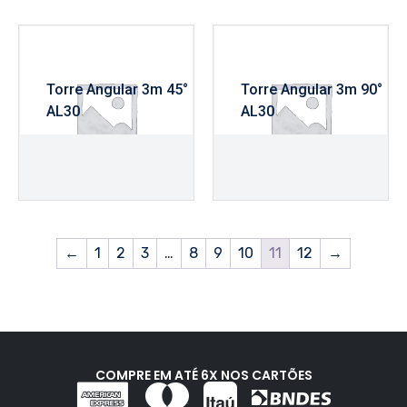
Torre Angular 3m 45°
Torre Angular 3m 90°
AL30
AL30
R$
1.525,00
R$
1.595,00
←
1
2
3
…
8
9
10
11
12
→
COMPRE EM ATÉ 6X NOS CARTÕES