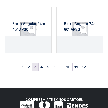
Barra Angular ?4m
Barra Angular ?4m
45° AP30
90° AP30
R$
1.515,00
R$
1.560,00
←
1
2
3
4
5
6
…
10
11
12
→
COMPRE EM ATÉ 6X NOS CARTÕES