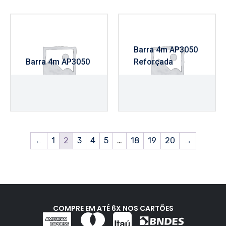
Barra 4m AP3050
Barra 4m AP3050
Reforçada
R$
1.065,00
R$
1.275,00
←
1
2
3
4
5
…
18
19
20
→
COMPRE EM ATÉ 6X NOS CARTÕES