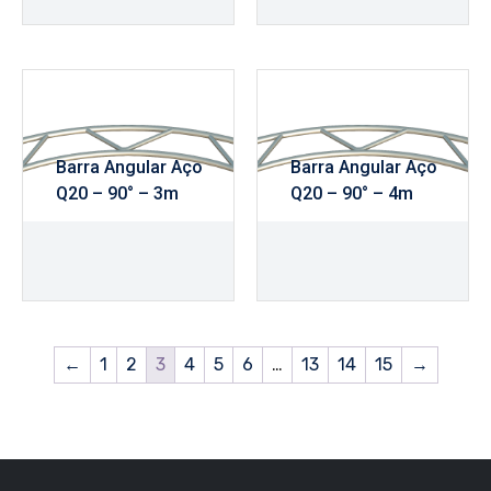
Barra Angular Aço
Barra Angular Aço
Q20 – 90° – 3m
Q20 – 90° – 4m
R$
525,00
R$
635,00
←
1
2
3
4
5
6
…
13
14
15
→