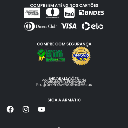
COMPRE EM ATÉ 6X NOS CARTÕES
COMPRE COM SEGURANÇA
INFORMAÇÕES
Politica de Privacidade
Politica de Entrega
Trocas e Devoluções
Programa de Recompensas
SIGA A ARMATIC