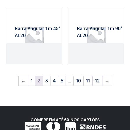
Barra Angular 1m 45°
Barra Angular 1m 90°
AL20
AL20
R$
360,00
R$
360,00
←
1
2
3
4
5
…
10
11
12
→
COMPRE EM ATÉ 6X NOS CARTÕES